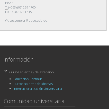
Piso 1
T:
(+593) (02) 299 1700
Ext 1608 / 1231 / 1930
@
:
secgeneral@puce.edu.ec
Información
Cursos abiertos y de extensión:
Educación Continua
Cursos abiertos de Idiomas
Internacionalización Universitaria
Comunidad universitaria