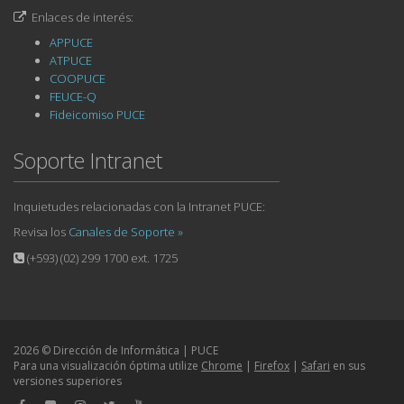
Enlaces de interés:
APPUCE
ATPUCE
COOPUCE
FEUCE-Q
Fideicomiso PUCE
Soporte Intranet
Inquietudes relacionadas con la Intranet PUCE:
Revisa los
Canales de Soporte »
(+593) (02) 299 1700 ext. 1725
2026 © Dirección de Informática | PUCE
Para una visualización óptima utilize
Chrome
|
Firefox
|
Safari
en sus
versiones superiores