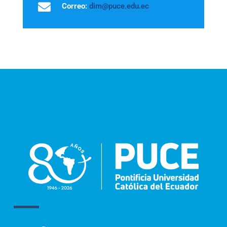

Correo:
dim@puce.edu.ec