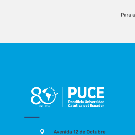
Para a

Avenida 12 de Octubre