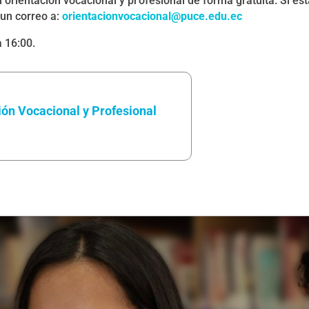
orientación vocacional y profesional de forma gratuita. Si es
 un correo a:
orientacionvocacional@puce.edu.ec
a 16:00.
ión Vocacional y Profesional