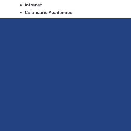
Intranet
Calendario Académico
Bolsa de Empleos PUCE
ADN PUCE
Devoluciones
Redes Sociales Institucionales
Identidad y Misión
Protección de datos
personales
Política general de protección de datos
personales