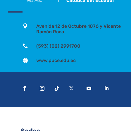

Avenida 12 de Octubre 1076 y Vicente
Ramón Roca

(593) (02) 2991700

www.puce.edu.ec
Sedes