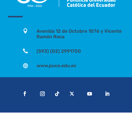

Avenida 12 de Octubre 1076 y Vicente
Ramón Roca

(593) (02) 2991700

www.puce.edu.ec