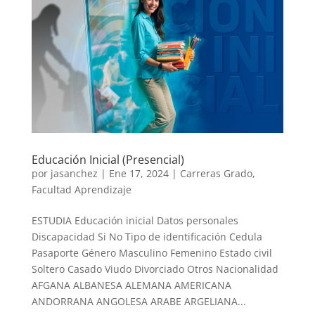
Educación Inicial (Presencial)
por
jasanchez
|
Ene 17, 2024
|
Carreras Grado
,
Facultad Aprendizaje
ESTUDIA Educación inicial Datos personales
Discapacidad Si No Tipo de identificación Cedula
Pasaporte Género Masculino Femenino Estado civil
Soltero Casado Viudo Divorciado Otros Nacionalidad
AFGANA ALBANESA ALEMANA AMERICANA
ANDORRANA ANGOLESA ARABE ARGELIANA...