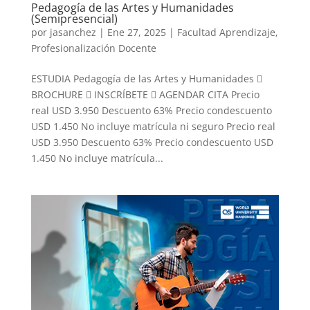
Pedagogía de las Artes y Humanidades
(Semipresencial)
por
jasanchez
|
Ene 27, 2025
|
Facultad Aprendizaje
,
Profesionalización Docente
ESTUDIA Pedagogía de las Artes y Humanidades 
BROCHURE  INSCRÍBETE  AGENDAR CITA Precio
real USD 3.950 Descuento 63% Precio condescuento
USD 1.450 No incluye matrícula ni seguro Precio real
USD 3.950 Descuento 63% Precio condescuento USD
1.450 No incluye matrícula...