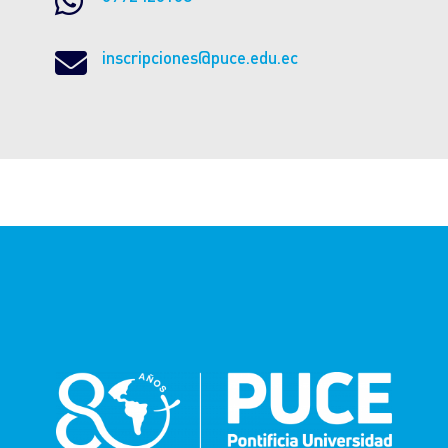


inscripciones@puce.edu.ec