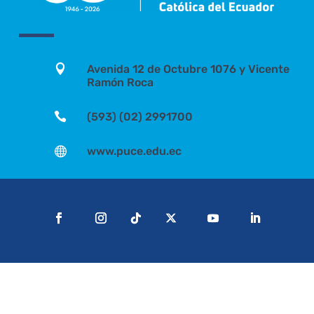

Avenida 12 de Octubre 1076 y Vicente
Ramón Roca

(593) (02) 2991700

www.puce.edu.ec