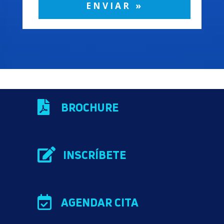
ENVIAR »

BROCHURE

INSCRÍBETE

AGENDAR CITA