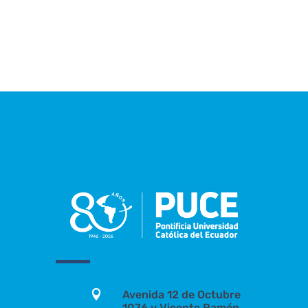

Avenida 12 de Octubre
1076 y Vicente Ramón