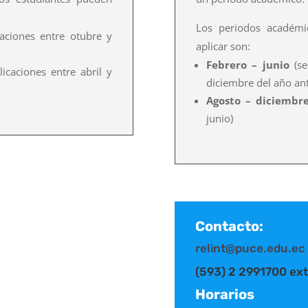
Los periodos académi
aciones entre otubre y
aplicar son:
Febrero – junio
(se
icaciones entre abril y
diciembre del año ant
Agosto – diciembr
junio)
Contacto:
relint@puce.edu.ec
(593) 2 2991700 ext
Horarios