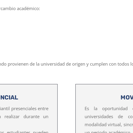
ercambio académico:
ndo provienen de la universidad de origen y cumplen con todos l
ENCIAL
MOV
antil presenciales entre
Es la oportunidad 
n realizar durante un
universidades de c
modalidad virtual, sinc
os estudiantes pueden
un periodo académico.