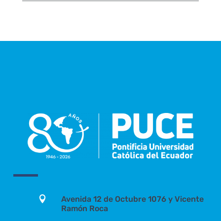

Avenida 12 de Octubre 1076 y Vicente
Ramón Roca