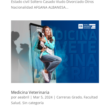
Estado civil Soltero Casado Viudo Divorciado Otros
Nacionalidad AFGANA ALBANESA...
Medicina Veterinaria
por
aeabril
|
Mar 5, 2024
|
Carreras Grado
,
Facultad
Salud
,
Sin categoría