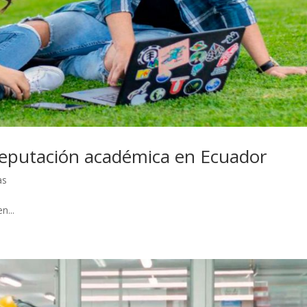
eputación académica en Ecuador
as
n...