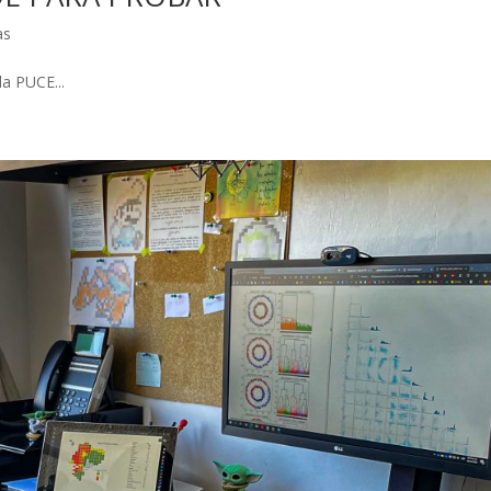
as
la PUCE...