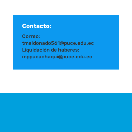
Contacto:
Correo:
tmaldonado561@puce.edu.ec
Liquidación de haberes:
mppucachaqui@puce.edu.ec