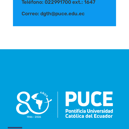
Teléfono: 022991700 ext.: 1647
Correo:
dgth@puce.edu.ec