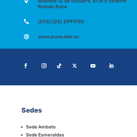

Avenida 12 de Octubre 1076 y Vicente
Ramón Roca

(593) (02) 2991700

www.puce.edu.ec
Sedes
Sede Ambato
Sede Esmeraldas