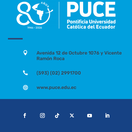

Avenida 12 de Octubre 1076 y Vicente
Ramón Roca

(593) (02) 2991700

www.puce.edu.ec