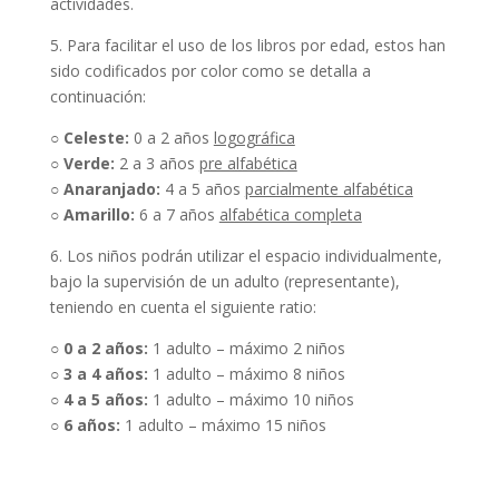
actividades.
5. Para facilitar el uso de los libros por edad, estos han
sido codificados por color como se detalla a
continuación:
○
Celeste:
0 a 2 años
logográfica
○
Verde:
2 a 3 años
pre alfabética
○
Anaranjado:
4 a 5 años
parcialmente alfabética
○
Amarillo:
6 a 7 años
alfabética completa
6. Los niños podrán utilizar el espacio individualmente,
bajo la supervisión de un adulto (representante),
teniendo en cuenta el siguiente ratio:
○
0 a 2 años:
1 adulto – máximo 2 niños
○
3 a 4 años:
1 adulto – máximo 8 niños
○
4 a 5 años:
1 adulto – máximo 10 niños
○
6 años:
1 adulto – máximo 15 niños