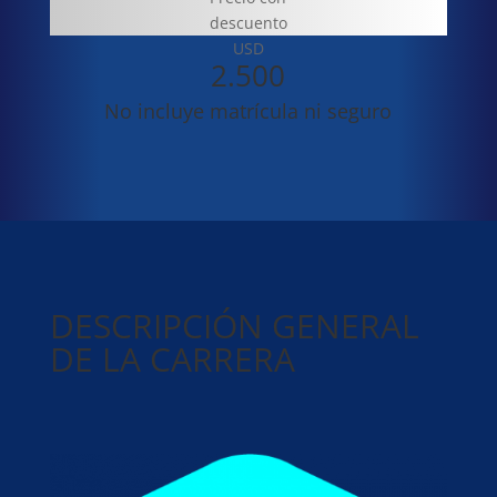
descuento
USD
2.500
No incluye matrícula ni seguro
DESCRIPCIÓN GENERAL
DE LA CARRERA