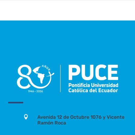

Avenida 12 de Octubre 1076 y Vicente
Ramón Roca