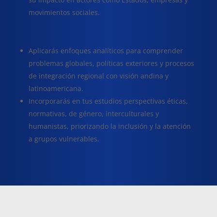
movimientos sociales.
Aplicarás enfoques analíticos para comprender
problemas globales, políticas exteriores y procesos
de integración regional con visión andina y
latinoamericana.
Incorporarás en tus estudios perspectivas éticas,
normativas, de género, interculturales y
humanistas, priorizando la inclusión y la atención
a grupos vulnerables.