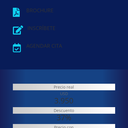
BROCHURE

INSCRÍBETE

AGENDAR CITA

Precio real
USD
3.950
Descuento
37%
Precio con