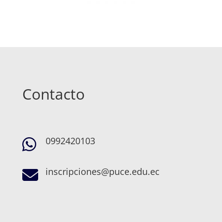
Contacto
0992420103

inscripciones@puce.edu.ec
