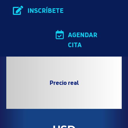

INSCRÍBETE

AGENDAR
CITA
Precio real