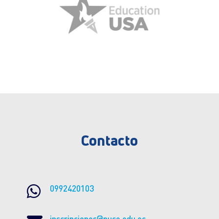
Contacto

0992420103
inscripciones@puce.edu.ec