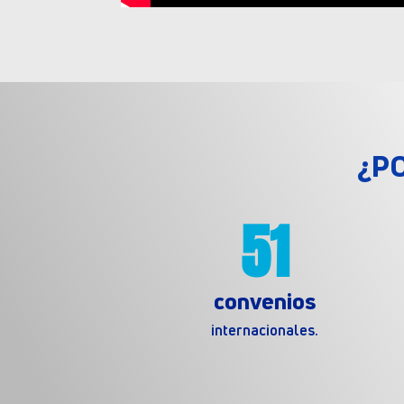
¿P
51
convenios
internacionales.