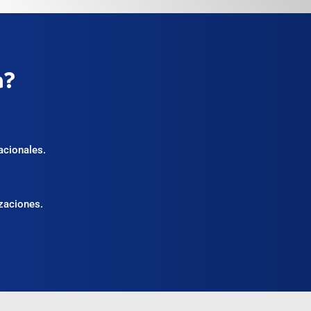
a?
acionales.
izaciones.