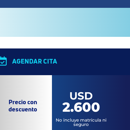

AGENDAR CITA
USD
Precio con
2.600
descuento
No incluye matrícula ni
seguro