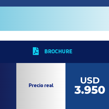

BROCHURE
USD
Precio real
3.950