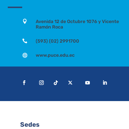

Avenida 12 de Octubre 1076 y Vicente
Ramón Roca

(593) (02) 2991700

www.puce.edu.ec
Sedes