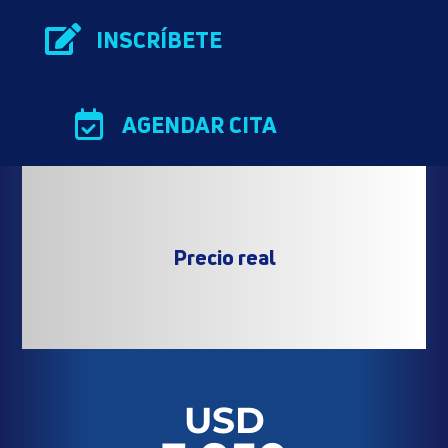

INSCRÍBETE

AGENDAR CITA
Precio real
USD