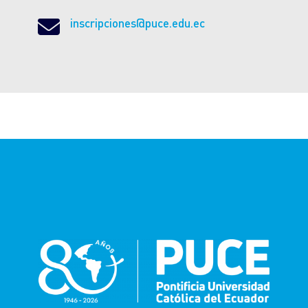

inscripciones@puce.edu.ec