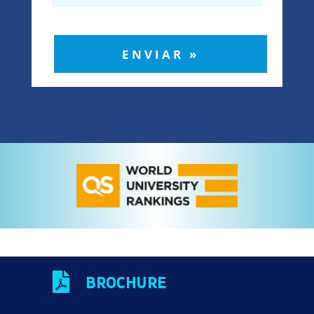
ENVIAR »

BROCHURE