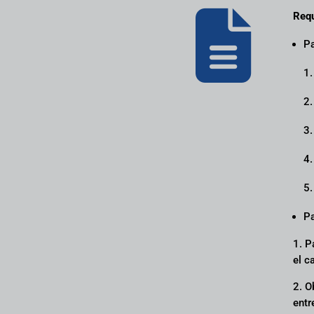

Requ
Pa
1.
2.
3.
4.
5.
Pa
1. P
el c
2. O
entr