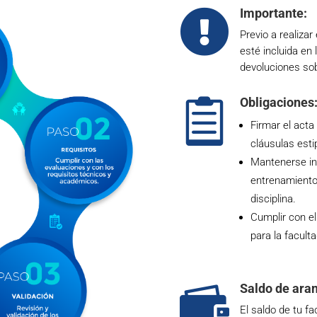
Importante:

Previo a realizar
esté incluida en 
devoluciones so
Obligaciones

Firmar el act
cláusulas esti
Mantenerse insc
entrenamientos
disciplina.
Cumplir con e
para la facult
Saldo de aran

El saldo de tu f