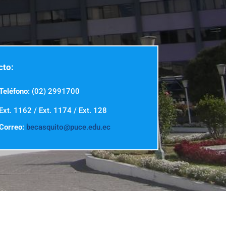
cto:
Teléfono:
(02) 2991700
Ext. 1162 / Ext. 1174 / Ext. 128
Correo:
becasquito@puce.edu.ec