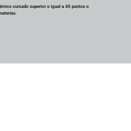
émico cursado superior o igual a 40 puntos o
materias.