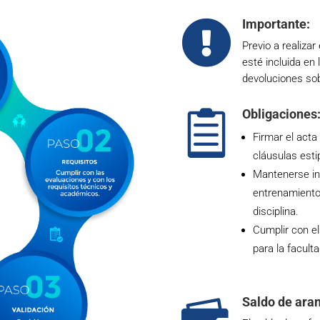
Importante:

Previo a realizar
esté incluida en 
devoluciones so
Obligaciones

Firmar el act
cláusulas esti
Mantenerse insc
entrenamientos
disciplina.
Cumplir con e
para la facult
Saldo de aran