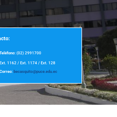
cto:
Teléfono:
(02) 2991700
Ext. 1162 / Ext. 1174 / Ext. 128
Correo:
becasquito@puce.edu.ec