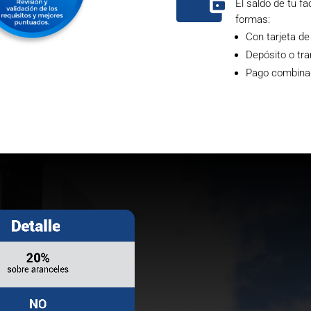

El saldo de tu f
formas:
Con tarjeta de
Depósito o tra
Pago combinado