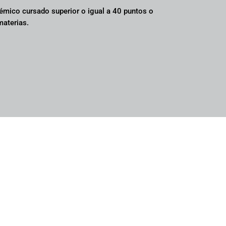
émico cursado superior o igual a 40 puntos o
materias.