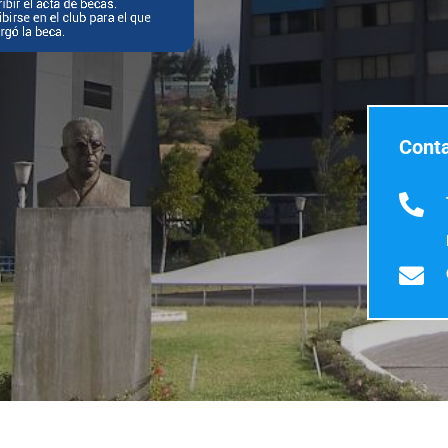
Conta

