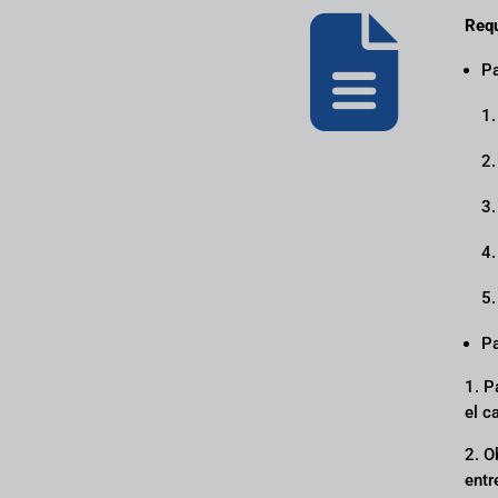

Requ
Pa
1.
2.
3.
4.
5.
Pa
1. P
el c
2. O
entr