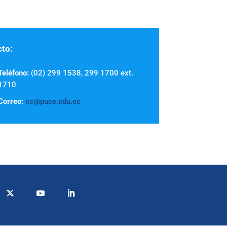
to:
Teléfono:
(02) 299 1538, 299 1700 ext.
1710
Correo:
cc@puce.edu.ec