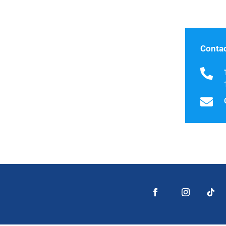
Contac

