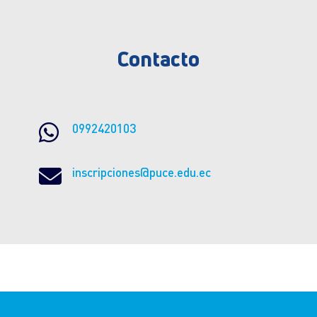
Contacto

0992420103

inscripciones@puce.edu.ec