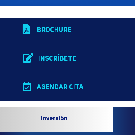

BROCHURE

INSCRÍBETE

AGENDAR CITA
Inversión