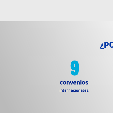
¿P
9
convenios
internacionales