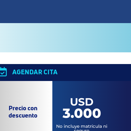

AGENDAR CITA
USD
Precio con
3.000
descuento
No incluye matrícula ni
seguro