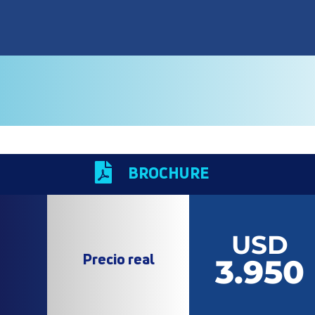

BROCHURE
USD
Precio real
3.950