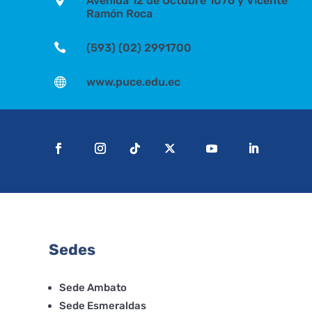

Avenida 12 de Octubre 1076 y Vicente
Ramón Roca

(593) (02) 2991700

www.puce.edu.ec
Sedes
Sede Ambato
Sede Esmeraldas