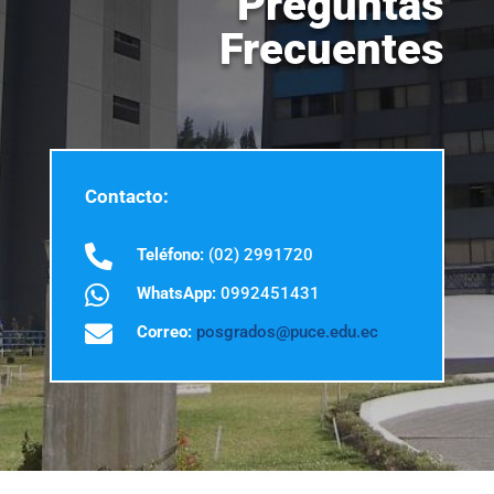
Preguntas
Frecuentes
Contacto:

Teléfono:
(02) 2991720

WhatsApp:
0992451431

Correo:
posgrados@puce.edu.ec