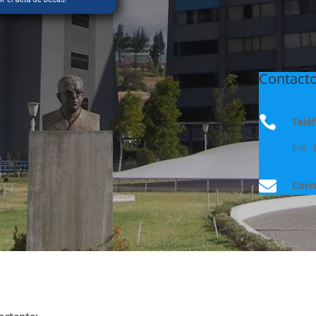
Contacto

Telé
Ext. 

Corr