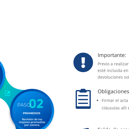
Importante:

Previo a realiza
esté incluida en
devoluciones so
Obligaciones

Firmar el act
cláusulas allí