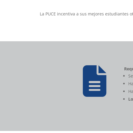
La PUCE incentiva a sus mejores estudiantes o

Requ
Se
Ha
Ha
Lo