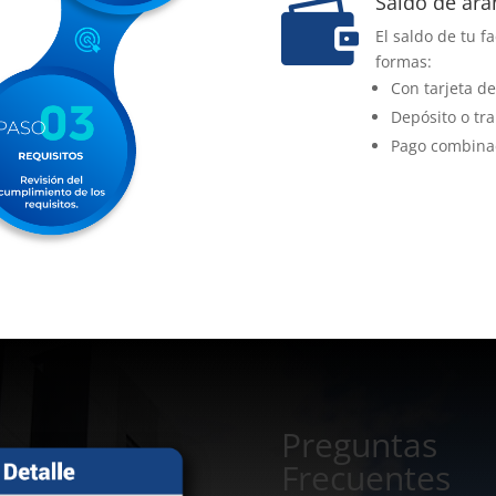
Saldo de ara

El saldo de tu f
formas:
Con tarjeta de
Depósito o tra
Pago combinado
Preguntas
Frecuentes