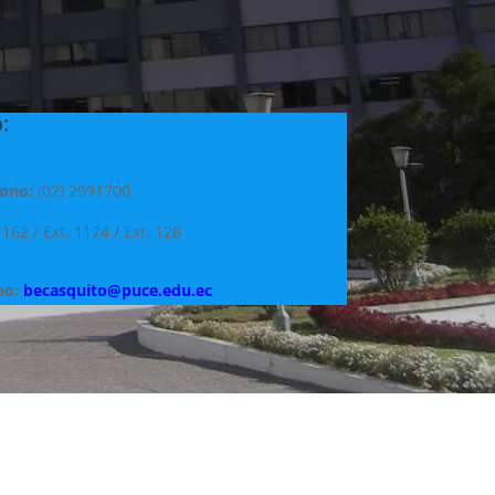
:
fono:
(02) 2991700
1162 / Ext. 1174 / Ext. 128
eo:
becasquito@puce.edu.ec