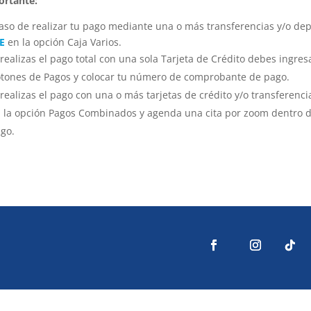
ortante:
aso de realizar tu pago mediante una o más transferencias y/o dep
E
en la opción Caja Varios.
 realizas el pago total con una sola Tarjeta de Crédito debes ingres
tones de Pagos y colocar tu número de comprobante de pago.
 realizas el pago con una o más tarjetas de crédito y/o transferenc
 la opción Pagos Combinados y agenda una cita por zoom dentro de 
go.