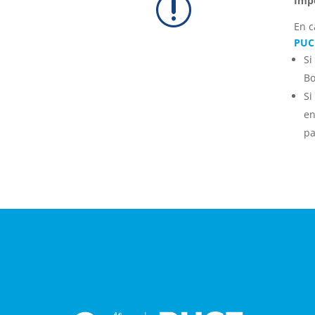
r
Imp
En c
PUC
Si
Bo
Si
en
pa