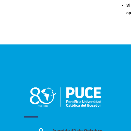
Si
op

Avenida 12 de Octubre