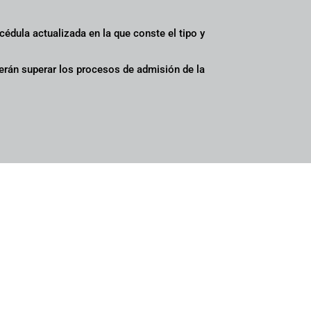
 cédula actualizada en la que conste el tipo y
berán superar los procesos de admisión de la