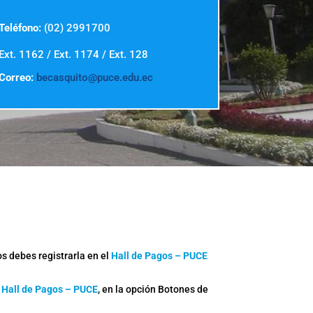
Teléfono:
(02) 2991700
Ext. 1162 / Ext. 1174 / Ext. 128
Correo:
becasquito@puce.edu.ec
s debes registrarla en el
Hall de Pagos – PUCE
l
Hall de Pagos – PUCE
, en la opción Botones de