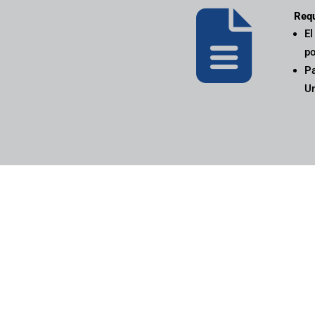

Requ
El
po
Pa
Un