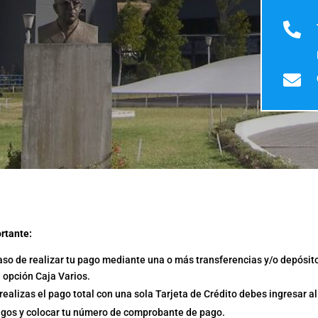


rtante:
aso de realizar tu pago mediante una o más transferencias y/o depósito
a opción Caja Varios.
 realizas el pago total con una sola Tarjeta de Crédito debes ingresar a
gos y colocar tu número de comprobante de pago.