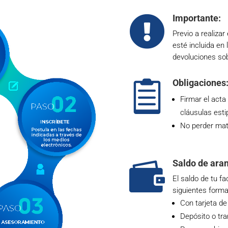
Importante:

Previo a realizar
esté incluida en 
devoluciones so
Obligaciones

Firmar el act
cláusulas esti
No perder mat
Saldo de aran

El saldo de tu f
siguientes forma
Con tarjeta de
Depósito o tra