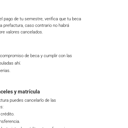
 el pago de tu semestre, verifica que tu beca
la prefactura, caso contrario no habrá
bre valores cancelados.
:
a compromiso de beca y cumplir con las
puladas ahí.
erias.
celes y matrícula
actura puedes cancelarlo de las
s:
 crédito.
nsferencia.