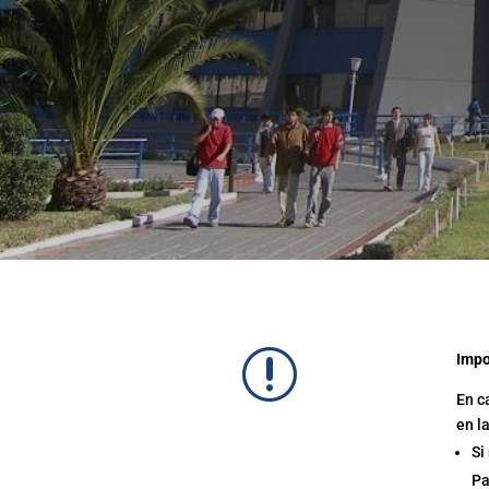
r
Impo
En c
en l
Si
Pa