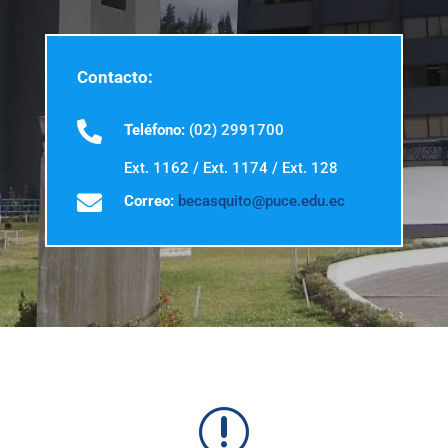
Contacto:

Teléfono:
(02) 2991700
Ext. 1162 / Ext. 1174 / Ext. 128

Correo:
becasquito@puce.edu.ec
r