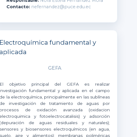
Responsable:
Nora Estela Fernández Mora
Contacto:
nefernandez@puce.edu.ec
Electroquímica fundamental y
aplicada
GEFA
El objetivo principal del GEFA es realizar
investigación fundamental y aplicada en el campo
de la electroquímica, principalmente en las sublíneas
de investigación de tratamiento de aguas por
procesos de oxidación avanzada (oxidacion
electroquimica y fotoelectrocatalisis) y adsorción
(depuración de aguas residuales y naturales);
sensores y biosensores electroquímicos (en agua,
suelo, aire y alimentos); membranas poliméricas