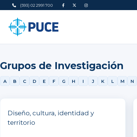
(593) 02 2991 700
Grupos de Investigación
A
B
C
D
E
F
G
H
I
J
K
L
M
N
Diseño, cultura, identidad y
territorio