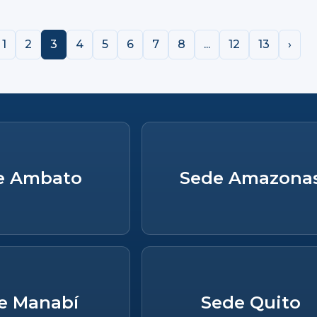
1
2
3
4
5
6
7
8
...
12
13
›
e Ambato
Sede Amazona
e Manabí
Sede Quito