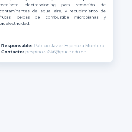
mediante electrospinning para remoción de
contaminantes de agua, aire, y recubirmiento de
frutas; celdas de combustibe microbianas y
bioelectricidad.
Responsable:
Patricio Javier Espinoza Montero
Contacto:
pespinoza646@puce.edu.ec