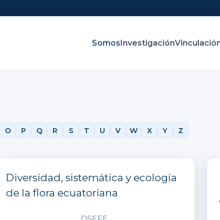
Somos
Investigación
Vinculació
O
P
Q
R
S
T
U
V
W
X
Y
Z
Diversidad, sistemática y ecología
de la flora ecuatoriana
DSEFE