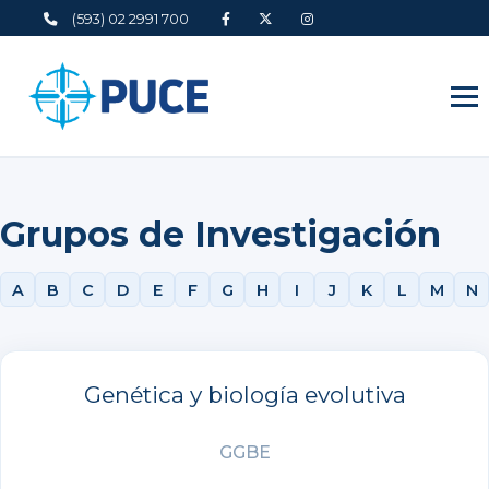
(593) 02 2991 700
Grupos de Investigación
A
B
C
D
E
F
G
H
I
J
K
L
M
N
Genética y biología evolutiva
GGBE