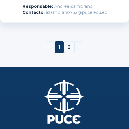
Responsable:
Andrea Zambrano
Contacto:
azambrano732@puce.edu.ec
‹
1
2
›