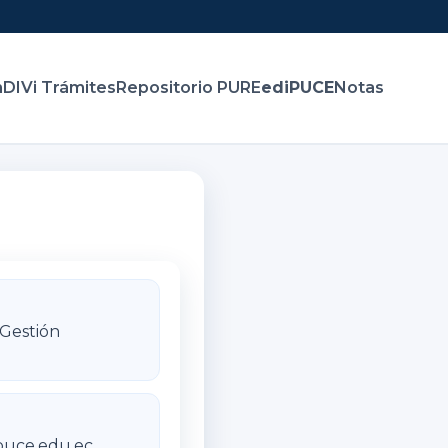
n
DIVi Trámites
Repositorio PURE
ediPUCE
Notas
Gestión
puce.edu.ec