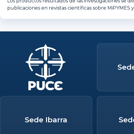
Los productos resultados de las investigaciones se di
publicaciones en revistas científicas sobre MiPYMES y 
Sed
Sede Ibarra
Sed