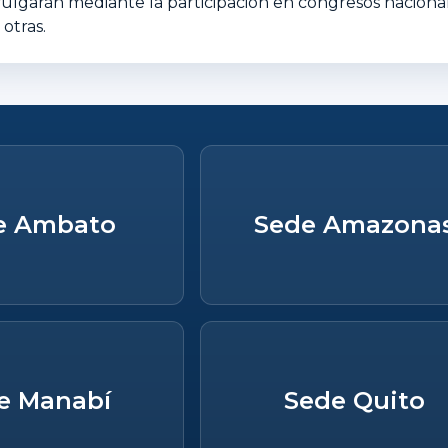
vulgarán mediante la participación en congresos nacional
otras.
e Ambato
Sede Amazona
e Manabí
Sede Quito