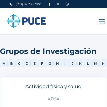
(593) 02 2991 700
Grupos de Investigación
A
B
C
D
E
F
G
H
I
J
K
L
M
N
Actividad física y salud
AFISA