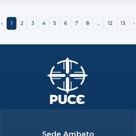
‹
1
2
3
4
5
6
7
8
...
12
13
›
Sede Ambato