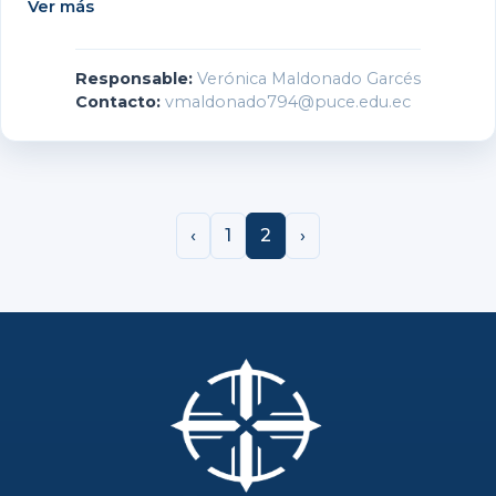
Ver más
Responsable:
Verónica Maldonado Garcés
Contacto:
vmaldonado794@puce.edu.ec
‹
1
2
›