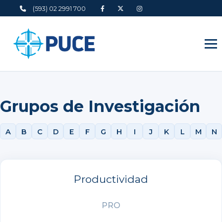
(593) 02 2991 700
Grupos de Investigación
A
B
C
D
E
F
G
H
I
J
K
L
M
N
Productividad
PRO