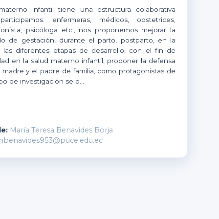
aterno infantil tiene una estructura colaborativa
articipamos: enfermeras, médicos, obstetrices,
cionista, psicóloga etc., nos proponemos mejorar la
o de gestación, durante el parto, postparto, en la
 las diferentes etapas de desarrollo, con el fin de
dad en la salud materno infantil, proponer la defensa
a madre y el padre de familia, como protagonistas de
po de investigación se o...
e:
María Teresa Benavides Borja
benavides953@puce.edu.ec