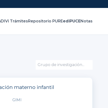
n
DIVi Trámites
Repositorio PURE
ediPUCE
Notas
ación materno infantil
GIMI