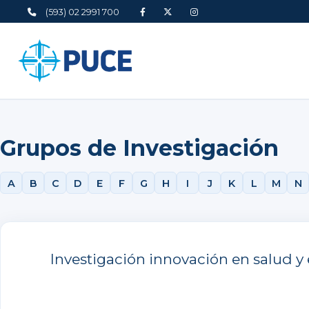
(593) 02 2991 700
Grupos de Investigación
A
B
C
D
E
F
G
H
I
J
K
L
M
N
Investigación innovación en salud y