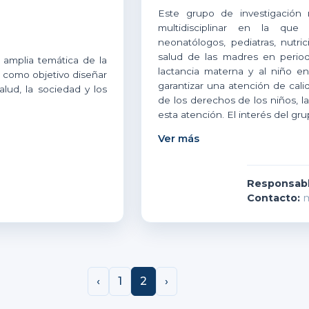
Este grupo de investigación m
multidisciplinar en la que p
neonatólogos, pediatras, nutri
salud de las madres en period
 amplia temática de la
lactancia materna y al niño en
e como objetivo diseñar
garantizar una atención de cali
lud, la sociedad y los
de los derechos de los niños, l
esta atención. El interés del gru
Ver más
Responsabl
Contacto:
m
‹
1
2
›