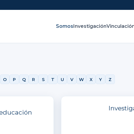
Somos
Investigación
Vinculació
O
P
Q
R
S
T
U
V
W
X
Y
Z
Investig
 educación