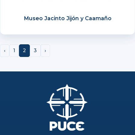
Museo Jacinto Jijón y Caamaño
‹
1
2
3
›