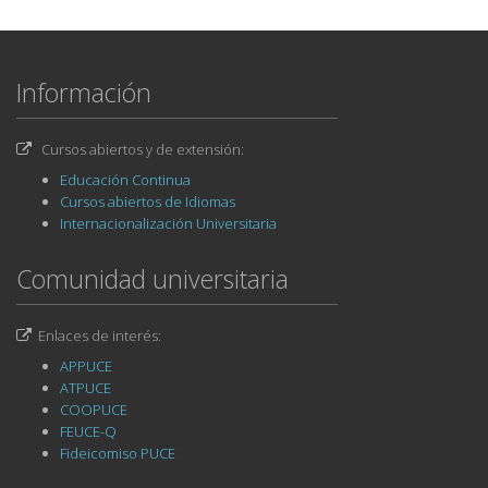
Información
Cursos abiertos y de extensión:
Educación Continua
Cursos abiertos de Idiomas
Internacionalización Universitaria
Comunidad universitaria
Enlaces de interés:
APPUCE
ATPUCE
COOPUCE
FEUCE-Q
Fideicomiso PUCE