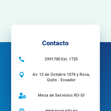
Contacto

2991700 Ext. 1725

Av. 12 de Octubre 1076 y Roca,
Quito - Ecuador

Mesa de Servicios RO-DI

www.puce.edu.ec