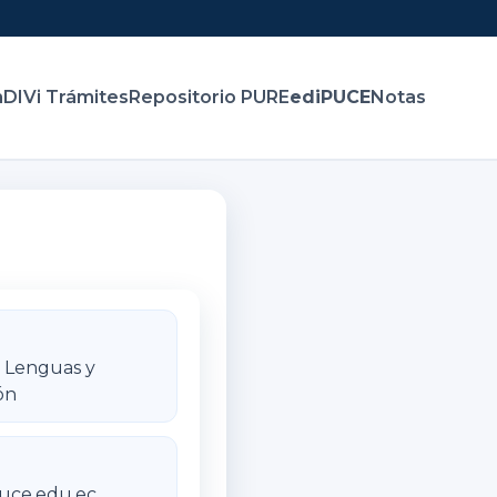
n
DIVi Trámites
Repositorio PURE
ediPUCE
Notas
, Lenguas y
ón
uce.edu.ec