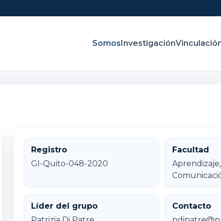
Somos
Investigación
Vinculació
Registro
Facultad
GI-Quito-048-2020
Aprendizaje
Comunicaci
Líder del grupo
Contacto
Patrizia Di Patre
pdipatre@p