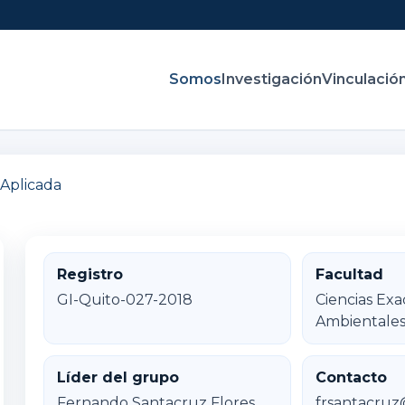
Somos
Investigación
Vinculació
 Aplicada
Registro
Facultad
GI-Quito-027-2018
Ciencias Exa
Ambientale
Líder del grupo
Contacto
Fernando Santacruz Flores
frsantacru