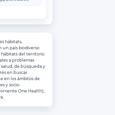
s hábitats,
n un país biodiverso
ábitats del territorio.
iales a problemas
de salud, de búsqueda y
erés en buscar
te en los ámbitos de
s y socio-
corriente One Health),
a.