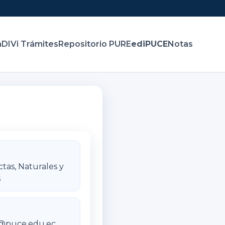
n
DIVi Trámites
Repositorio PURE
ediPUCE
Notas
ctas, Naturales y
s
z@puce.edu.ec