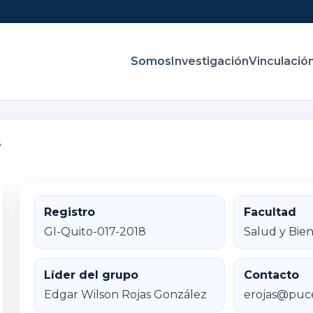
Somos
Investigación
Vinculació
s
Registro
Facultad
GI-Quito-017-2018
Salud y Bien
Líder del grupo
Contacto
Edgar Wilson Rojas González
erojas@puc