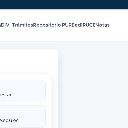
n
DIVi Trámites
Repositorio PURE
ediPUCE
Notas
estar
e.edu.ec