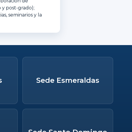
aboración de
 y post-grado);
s, seminarios y la
s
Sede Esmeraldas