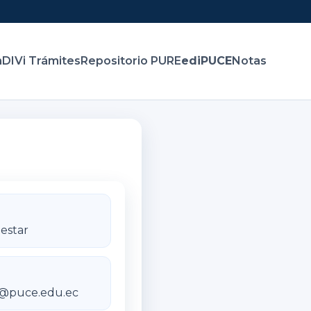
n
DIVi Trámites
Repositorio PURE
ediPUCE
Notas
estar
@puce.edu.ec