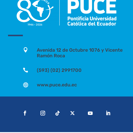

Avenida 12 de Octubre 1076 y Vicente
Ramón Roca

(593) (02) 2991700

www.puce.edu.ec