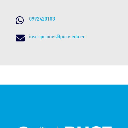

0992420103

inscripciones@puce.edu.ec