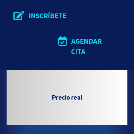

INSCRÍBETE

AGENDAR
CITA
Precio real