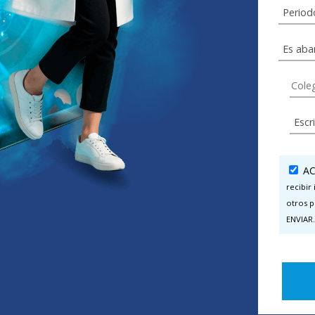
AC
recibir
otros p
ENVIAR.