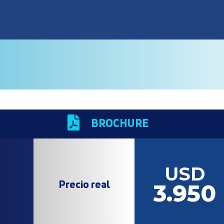

BROCHURE
USD
Precio real
3.950