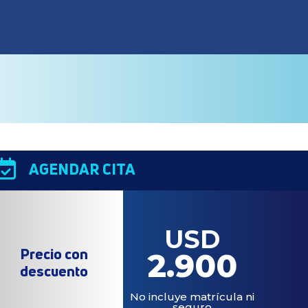

AGENDAR CITA
USD
Precio con
2.900
descuento
No incluye matrícula ni
seguro