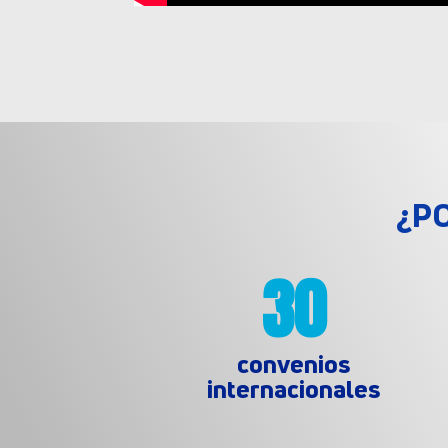
¿P
30
convenios
internacionales