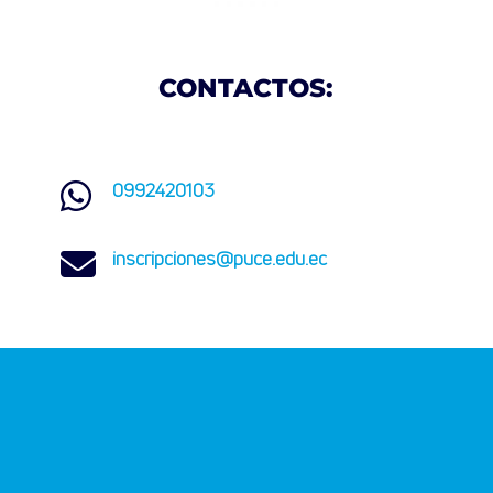
CONTACTOS:
0992420103

inscripciones@puce.edu.ec
